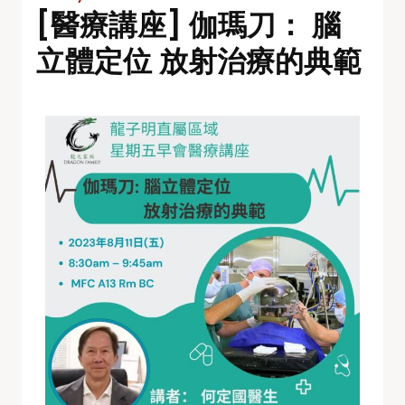
[醫療講座] 伽瑪刀： 腦
立體定位 放射治療的典範