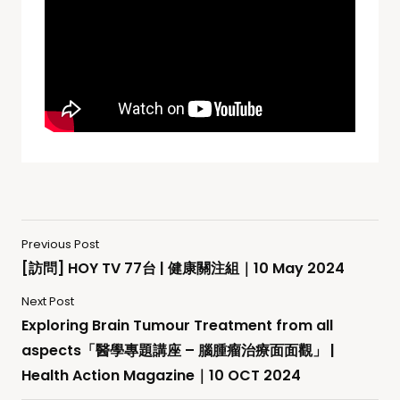
Previous Post
[訪問] HOY TV 77台 | 健康關注組｜10 May 2024
Next Post
Exploring Brain Tumour Treatment from all
aspects「醫學專題講座 – 腦腫瘤治療面面觀」 |
Health Action Magazine｜10 OCT 2024