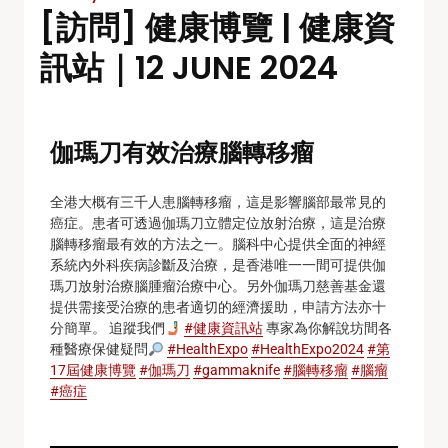
[訪問] 健康博覽 | 健康資
訊站｜12 JUNE 2024
伽瑪刀有效治療腦轉移瘤
全港大概有三千人患腦轉移瘤，這是影響腦部最常見的
癌症。患者可透過伽瑪刀立體定位放射治療，這是治療
腦轉移瘤最有效的方法之一。腦科中心提供全面的神經
系統內外科疾病診斷及治療，是香港唯一一間可提供伽
瑪刀放射治療腦腫瘤治療中心。另外伽瑪刀慈善基金還
提供需接受治療的患者適切的經濟援助，申請方法亦十
分簡單。 追蹤我們
#健康資訊站
專家為你解說坊間各
種醫療保健疑問
#HealthExpo
#HealthExpo2024
#第
17屆健康博覽
#伽瑪刀
#gammaknife
#腦轉移瘤
#腦瘤
#癌症