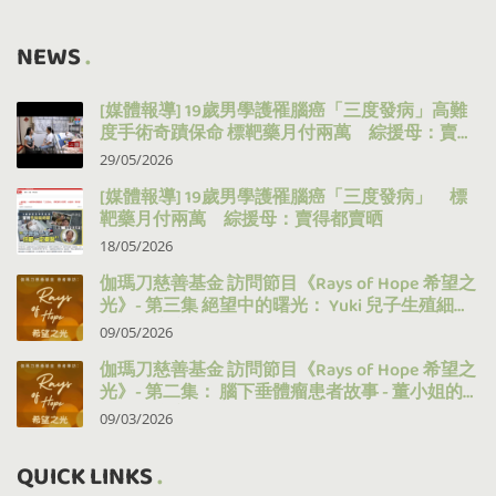
NEWS
[媒體報導] 19歲男學護罹腦癌「三度發病」高難
度手術奇蹟保命 標靶藥月付兩萬 綜援母：賣得
都賣晒
29/05/2026
[媒體報導] 19歲男學護罹腦癌「三度發病」 標
靶藥月付兩萬 綜援母：賣得都賣晒
18/05/2026
伽瑪刀慈善基金 訪問節目《Rays of Hope 希望之
光》- 第三集 絕望中的曙光： Yuki 兒子生殖細胞
瘤的治療之路
09/05/2026
伽瑪刀慈善基金 訪問節目《Rays of Hope 希望之
光》- 第二集： 腦下垂體瘤患者故事 - 董小姐的
十年抗病之路
09/03/2026
QUICK LINKS