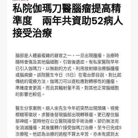
私院伽瑪刀醫腦瘤提高精
準度 兩年共資助52病人
接受治療
腦部是人體最複雜的器官之一，一旦出現腫瘤，治療時
隨時會傷及其他腦細胞，引致後遺症。有私家醫院早年
已引入伽瑪刀，以無創的方式，利用放射線治療腦腫瘤
或腦病變。該院醫生今日（5日）在電台節目說，對比起
傳統的電療方法，伽瑪刀可以逐粒應對轉移性的腫瘤，
準確度會更高，而且其輻射量不高，對其他正常腦細胞
的影響也較低。
醫生分享案例。病人余先生今年初突然出現頭痛、視覺
模糊等徵狀，求醫後發現腦部出現轉移瘤，更已壓住腦
部神經。當時他在公立醫院接受手術治療，卻仍無法完
全消滅腫瘤，其後獲轉介接受伽瑪刀治療，至今已完成5
次療程。他認為治療的過程不算太辛苦，亦未有感到太