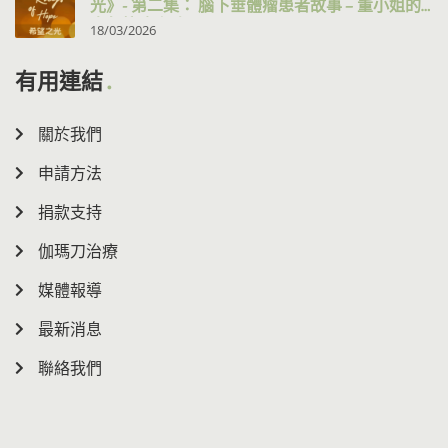
光》- 第二集： 腦下垂體瘤患者故事 – 董小姐的
十年抗病之路
18/03/2026
有用連結
關於我們
申請方法
捐款支持
伽瑪刀治療
媒體報導
最新消息
聯絡我們