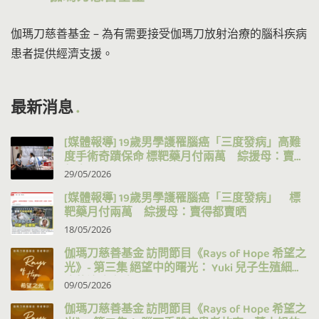
伽瑪刀慈善基金 – 為有需要接受伽瑪刀放射治療的腦科疾病
患者提供經濟支援。
最新消息
[媒體報導] 19歲男學護罹腦癌「三度發病」高難
度手術奇蹟保命 標靶藥月付兩萬 綜援母：賣得
都賣晒
29/05/2026
[媒體報導] 19歲男學護罹腦癌「三度發病」 標
靶藥月付兩萬 綜援母：賣得都賣晒
18/05/2026
伽瑪刀慈善基金 訪問節目《Rays of Hope 希望之
光》- 第三集 絕望中的曙光： Yuki 兒子生殖細胞
瘤的治療之路
09/05/2026
伽瑪刀慈善基金 訪問節目《Rays of Hope 希望之