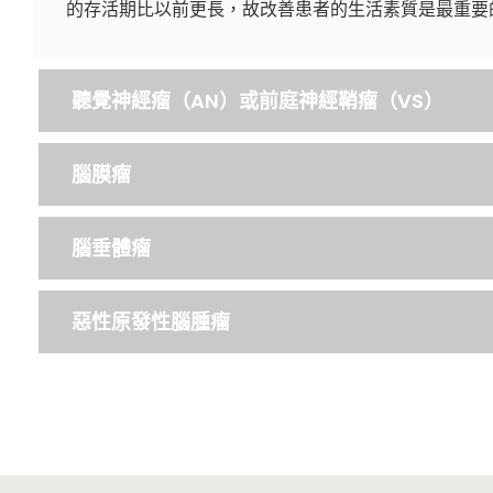
的存活期比以前更長，故改善患者的生活素質是最重要
聽覺神經瘤（AN）或前庭神經鞘瘤（VS）
腦膜瘤
腦垂體瘤
惡性原發性腦腫瘤