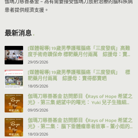
伽瑪刀慈善基金 – 為有需要接受伽瑪刀放射治療的腦科疾病
患者提供經濟支援。
最新消息
[媒體報導] 19歲男學護罹腦癌「三度發病」高難
度手術奇蹟保命 標靶藥月付兩萬 綜援母：賣得
都賣晒
29/05/2026
[媒體報導] 19歲男學護罹腦癌「三度發病」 標
靶藥月付兩萬 綜援母：賣得都賣晒
18/05/2026
伽瑪刀慈善基金 訪問節目《Rays of Hope 希望之
光》- 第三集 絕望中的曙光： Yuki 兒子生殖細胞
瘤的治療之路
09/05/2026
伽瑪刀慈善基金 訪問節目《Rays of Hope 希望之
光》- 第二集： 腦下垂體瘤患者故事 – 董小姐的
十年抗病之路
18/03/2026