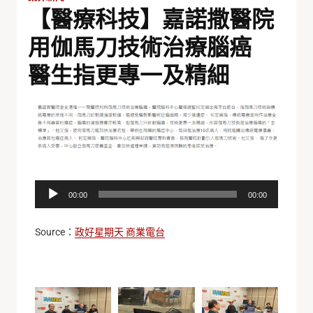
【醫療科技】嘉諾撒醫院
用伽馬刀技術治療腦癌
醫生指更專一及精細
音
00:00
00:00
訊
播
放
Source：
政好星期天 商業電台
器